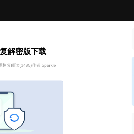
复解密版下载
据恢复
阅读(
3495
)
作者:Sparkle